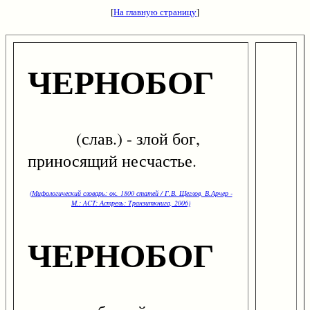
[
На главную страницу
]
ЧЕРНОБОГ
(слав.) - злой бог,
приносящий несчастье.
(Мифологический словарь: ок. 1800 статей / Г.В. Щеглов, В.Арчер -
М.: ACT: Астрель: Транзиткнига, 2006)
ЧЕРНОБОГ