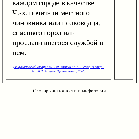
каждом городе в качестве
Ч.-х. почитали местного
чиновника или полководца,
спасшего город или
прославившегося службой в
нем.
(Мифологический словарь: ок. 1800 статей / Г.В. Щеглов, В.Арчер -
М.: ACT: Астрель: Транзиткнига, 2006)
Словарь античности и мифологии