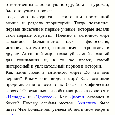
ответственны за хорошую погоду, богатый урожай,
благополучие и прочее.
Тогда мир находился в состоянии постоянной
войны и раздела территорий. Тогда появились
первые писатели и первые ученые, которые делали
свои первые открытия. Именно в античном мире
зародилось большинство наук - философия,
история, математика, социология, астрономия и
другие. Античный мир – пожалуй, самый сложный
для понимания и, в то же время, самый
интересный и увлекательный период в истории.
Как жили люди в античном мире? Во что они
верили? Каким они видели мир? Как возникли
представления о всех этих богах и мифических
героях? О реальных ли событиях рассказывается в
«Илиаде»
и
«Одиссее»
? Как
Диоген
оказался в
бочке? Почему слабым местом
Ахиллеса
была
пята? Чем больше мы узнаем об античном мире и
мифологии
, тем больше вопросов у нас возникает,